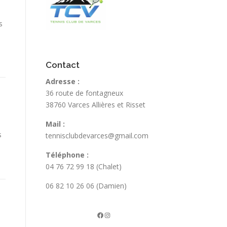
s
Contact
Adresse :
36 route de fontagneux
38760 Varces Allières et Risset
Mail :
s
tennisclubdevarces@gmail.com
Téléphone :
04 76 72 99 18 (Chalet)
06 82 10 26 06 (Damien)
La page FB du TCV
Instagram