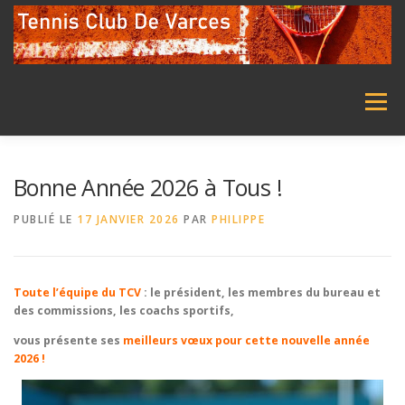
Aller
au
contenu
Menu
ACCUEIL
LE CLUB
ENSEIGNEMENT
Bonne Année 2026 à Tous !
PUBLIÉ LE
17 JANVIER 2026
PAR
PHILIPPE
ECOLE DE TENNIS
TENNIS ADULTE
STAGES
Toute l’équipe du TCV
: le président, les membres du bureau et
TOURNOIS
NOUS CONTACTER
des commissions, les coachs sportifs,
vous présente ses
meilleurs vœux pour cette nouvelle année
2026 !