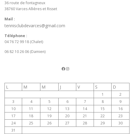
36 route de fontagneux
38760 Varces Allières et Risset
Mail :
tennisclubdevarces@gmail.com
Téléphone :
04 76 72 99 18 (Chalet)
06 82 10 26 06 (Damien)
La page FB du TCV
Instagram
L
M
M
J
V
S
D
1
2
3
4
5
6
7
8
9
10
11
12
13
14
15
16
17
18
19
20
21
22
23
24
25
26
27
28
29
30
31