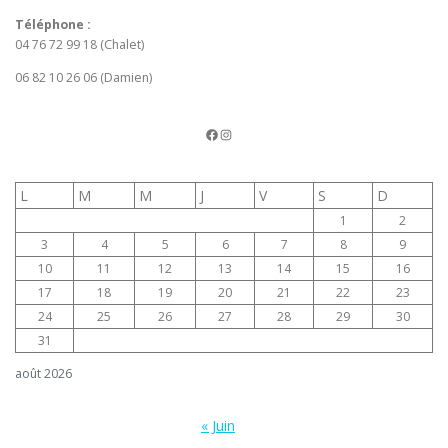
Téléphone :
04 76 72 99 18 (Chalet)
06 82 10 26 06 (Damien)
La page FB du TCV
Instagram
L
M
M
J
V
S
D
1
2
3
4
5
6
7
8
9
10
11
12
13
14
15
16
17
18
19
20
21
22
23
24
25
26
27
28
29
30
31
août 2026
« Juin