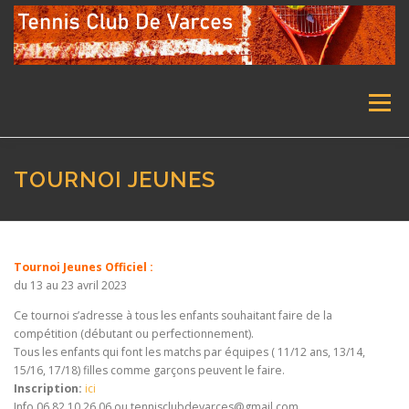
Aller
au
contenu
Menu
ACCUEIL
LE CLUB
ENSEIGNEMENT
TOURNOI JEUNES
ECOLE DE TENNIS
TENNIS ADULTE
STAGES
Tournoi Jeunes Officiel :
du 13 au 23 avril 2023
TOURNOIS
NOUS CONTACTER
Ce tournoi s’adresse à tous les enfants souhaitant faire de la
compétition (débutant ou perfectionnement).
Tous les enfants qui font les matchs par équipes ( 11/12 ans, 13/14,
15/16, 17/18) filles comme garçons peuvent le faire.
Inscription:
ici
Info 06.82.10.26.06 ou tennisclubdevarces@gmail.com