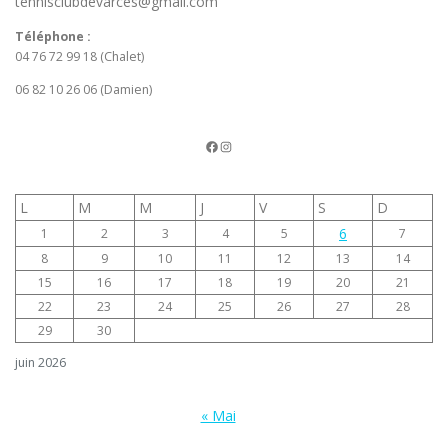
tennisclubdevarces@gmail.com
Téléphone :
04 76 72 99 18 (Chalet)
06 82 10 26 06 (Damien)
La page FB du TCV
Instagram
L
M
M
J
V
S
D
6
1
2
3
4
5
7
8
9
10
11
12
13
14
15
16
17
18
19
20
21
22
23
24
25
26
27
28
29
30
juin 2026
« Mai