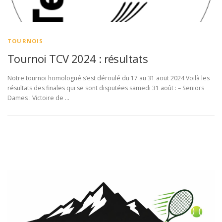
TOURNOIS
Tournoi TCV 2024 : résultats
Notre tournoi homologué s’est déroulé du 17 au 31 aoüt 2024 Voilà les
résultats des finales qui se sont disputées samedi 31 août : – Seniors
Dames : Victoire de …