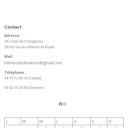
Contact
Adresse :
36 route de fontagneux
38760 Varces Allières et Risset
Mail :
tennisclubdevarces@gmail.com
Téléphone :
04 76 72 99 18 (Chalet)
06 82 10 26 06 (Damien)
La page FB du TCV
Instagram
L
M
M
J
V
S
D