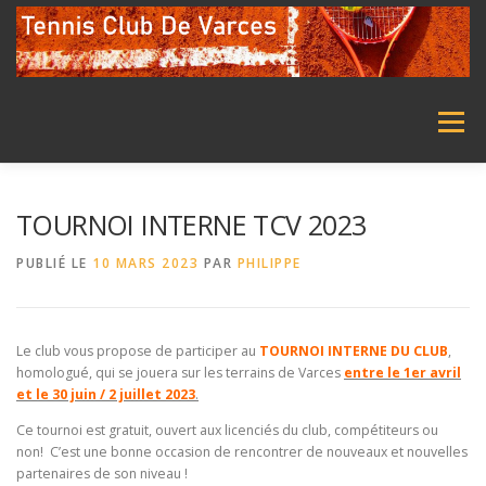
Aller
au
contenu
Menu
ACCUEIL
LE CLUB
ENSEIGNEMENT
TOURNOI INTERNE TCV 2023
PUBLIÉ LE
10 MARS 2023
PAR
PHILIPPE
ECOLE DE TENNIS
TENNIS ADULTE
STAGES
Le club vous propose de participer au
TOURNOI INTERNE DU CLUB
,
TOURNOIS
NOUS CONTACTER
homologué, qui se jouera sur les terrains de Varces
entre le 1er avril
et le 30 juin / 2 juillet 2023
.
Ce tournoi est gratuit, ouvert aux licenciés du club, compétiteurs ou
non! C’est une bonne occasion de rencontrer de nouveaux et nouvelles
partenaires de son niveau !